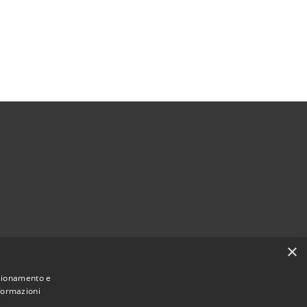
×
nzionamento e
nformazioni