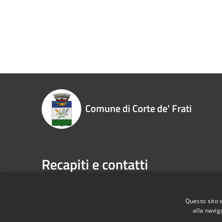
Comune di Corte de' Frati
Recapiti e contatti
Piazza Roma, 1 26010 - Corte de' Frati (CR)
Codice Fiscale:
00323930198
Questo sito 
alla navig