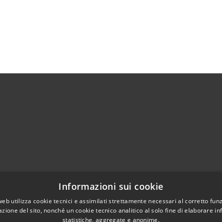
Telefono:
0372 93121
Informazioni sui cookie
Fax:
0372 93570
web utilizza cookie tecnici e assimilati strettamente necessari al corretto fu
Email:
info@comune.cortedefrati.cr.it
azione del sito, nonché un cookie tecnico analitico al solo fine di elaborare i
Pec:
comune.cortedefrati.cr@pec.it
statistiche, aggregate e anonime.