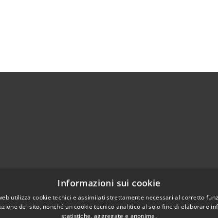
Telefono:
0372 93121
Informazioni sui cookie
Fax:
0372 93570
web utilizza cookie tecnici e assimilati strettamente necessari al corretto fu
Email:
info@comune.cortedefrati.cr.it
azione del sito, nonché un cookie tecnico analitico al solo fine di elaborare i
Pec:
comune.cortedefrati.cr@pec.it
statistiche, aggregate e anonime.