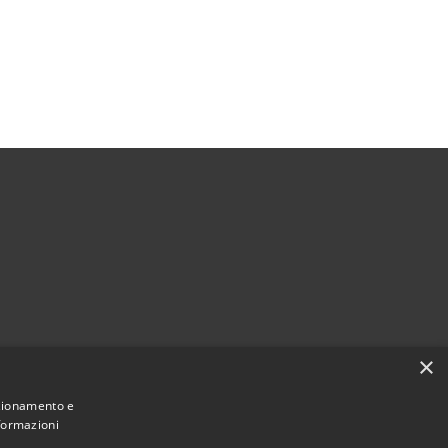
×
nzionamento e
nformazioni