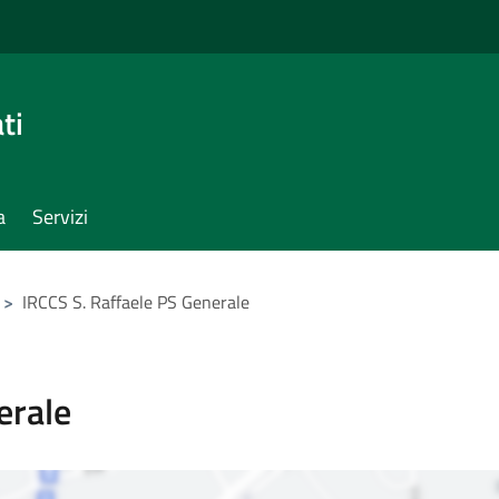
ti
a
Servizi
>
IRCCS S. Raffaele PS Generale
erale