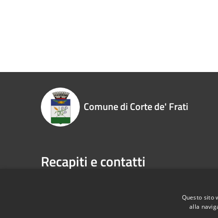
Comune di Corte de' Frati
Recapiti e contatti
Piazza Roma, 1 26010 - Corte de' Frati (CR)
Codice Fiscale:
00323930198
Questo sito 
alla navig