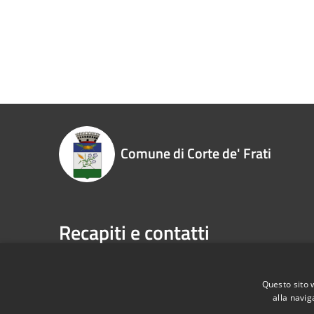
Comune di Corte de' Frati
Recapiti e contatti
Piazza Roma, 1 26010 - Corte de' Frati (CR)
Codice Fiscale:
00323930198
Questo sito 
alla navig