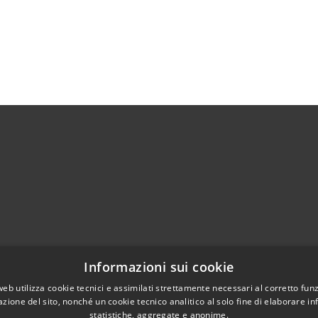
Telefono:
0372 93121
Informazioni sui cookie
Fax:
0372 93570
web utilizza cookie tecnici e assimilati strettamente necessari al corretto fu
Email:
info@comune.cortedefrati.cr.it
azione del sito, nonché un cookie tecnico analitico al solo fine di elaborare i
Pec:
comune.cortedefrati.cr@pec.it
statistiche, aggregate e anonime.