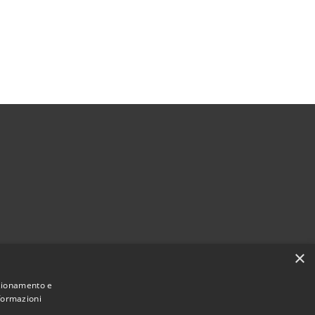
×
nzionamento e
nformazioni