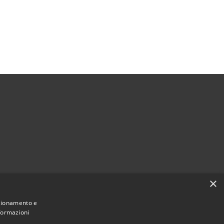
×
nzionamento e
nformazioni