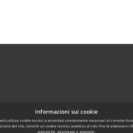
Telefono:
0372 93121
Informazioni sui cookie
Fax:
0372 93570
web utilizza cookie tecnici e assimilati strettamente necessari al corretto fu
Email:
info@comune.cortedefrati.cr.it
azione del sito, nonché un cookie tecnico analitico al solo fine di elaborare i
Pec:
comune.cortedefrati.cr@pec.it
statistiche, aggregate e anonime.