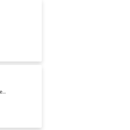
.
...